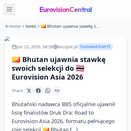
EurovisionCentral
Home
News
🇧🇹 Bhutan ujawnia stawkę swoich selekcji do 🇹🇭 Eurovision Asia 2026
Jun 23, 2026, 08:58
escspot.pl
Translated from
PL
🇧🇹 Bhutan ujawnia stawkę
swoich selekcji do 🇹🇭
Eurovision Asia 2026
Share
Bhutański nadawca BBS oficjalnie ujawnił
listę finalistów Druk Dra: Road to
Eurovision Asia 2026, formatu pełniącego
rolę selekcji 🇧🇹 Bhutan […]