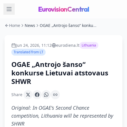
EurovisionCentral
Home
News
OGAE „Antrojo šanso“ konkurse Lietuvai atstovaus SHWR
Jun 24, 2026, 11:12
eurodiena.lt
Lithuania
Translated from
LT
OGAE „Antrojo šanso“
konkurse Lietuvai atstovaus
SHWR
Share
Original:
In OGAE's Second Chance
competition, Lithuania will be represented by
SHWR