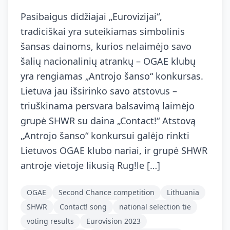
Pasibaigus didžiajai „Eurovizijai“,
tradiciškai yra suteikiamas simbolinis
šansas dainoms, kurios nelaimėjo savo
šalių nacionalinių atrankų – OGAE klubų
yra rengiamas „Antrojo šanso“ konkursas.
Lietuva jau išsirinko savo atstovus –
triuškinama persvara balsavimą laimėjo
grupė SHWR su daina „Contact!“ Atstovą
„Antrojo šanso“ konkursui galėjo rinkti
Lietuvos OGAE klubo nariai, ir grupė SHWR
antroje vietoje likusią Rug!le […]
OGAE
Second Chance competition
Lithuania
SHWR
Contact! song
national selection tie
voting results
Eurovision 2023