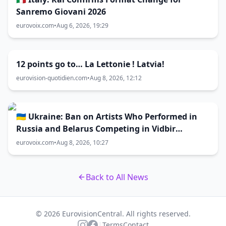
Sanremo Giovani 2026
eurovoix.com
•
Aug 6, 2026, 19:29
12 points go to… La Lettonie ! Latvia!
eurovision-quotidien.com
•
Aug 8, 2026, 12:12
🇺🇦 Ukraine: Ban on Artists Who Performed in
Russia and Belarus Competing in Vidbir
Remains Unchanged
eurovoix.com
•
Aug 8, 2026, 10:27
Back to All News
© 2026 EurovisionCentral. All rights reserved.
|
Terms
Contact