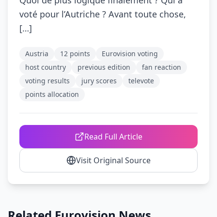
Quoi de plus logique finalement ? Qui a
voté pour l’Autriche ? Avant toute chose,
[…]
Austria
12 points
Eurovision voting
host country
previous edition
fan reaction
voting results
jury scores
televote
points allocation
Read Full Article
Visit Original Source
Related Eurovision News