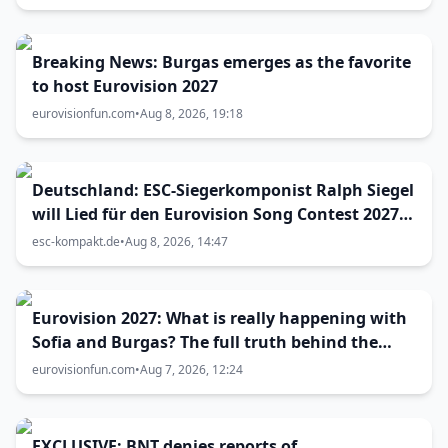
Breaking News: Burgas emerges as the favorite
to host Eurovision 2027
eurovisionfun.com
•
Aug 8, 2026, 19:18
Deutschland: ESC-Siegerkomponist Ralph Siegel
will Lied für den Eurovision Song Contest 2027
in Bulgarien einreichen
esc-kompakt.de
•
Aug 8, 2026, 14:47
Eurovision 2027: What is really happening with
Sofia and Burgas? The full truth behind the
host city selection
eurovisionfun.com
•
Aug 7, 2026, 12:24
EXCLUSIVE: BNT denies reports of