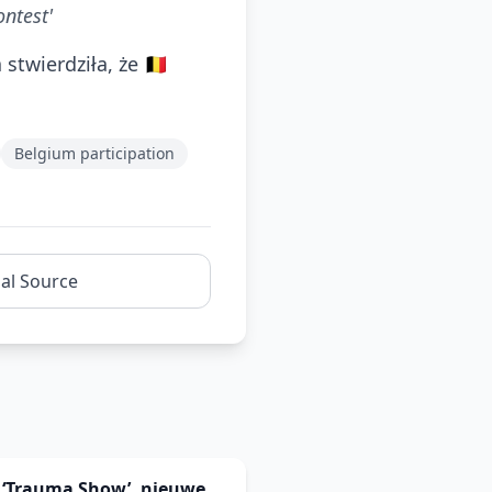
ontest'
wierdziła, że 🇧🇪
Belgium participation
nal Source
s ‘Trauma Show’, nieuwe