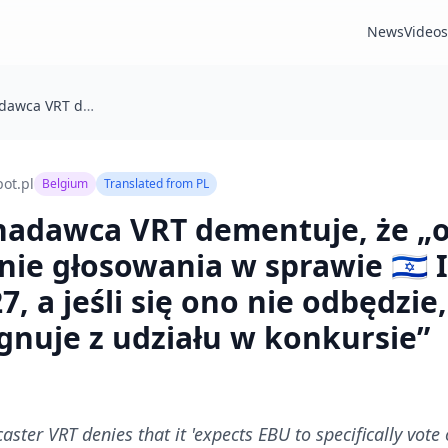
News
Videos
🇧🇪 Belgijski nadawca VRT dementuje, że „oczekuje od EBU konkretnie głosowania w sprawie 🇮🇱 Izraela w 🇧🇬 Eurowizji 2027, a jeśli się ono nie odbędzie, to na pewno zrezygnuje z udziału w konkursie”
ot.pl
Belgium
Translated from
PL
ki nadawca VRT dementuje, że „
e głosowania w sprawie 🇮🇱 Iz
7, a jeśli się ono nie odbędzie,
nuje z udziału w konkursie”
ster VRT denies that it 'expects EBU to specifically vote 