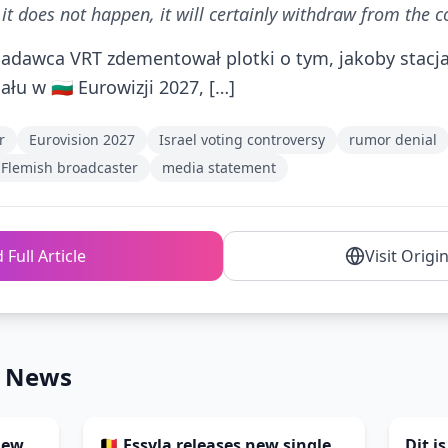
 it does not happen, it will certainly withdraw from the c
adawca VRT zdementował plotki o tym, jakoby stacja st
łu w 🇧🇬 Eurowizji 2027, […]
r
Eurovision 2027
Israel voting controversy
rumor denial
Flemish broadcaster
media statement
 Full Article
Visit Origi
n News
new
🇧🇪 Essyla releases new single
Dit i