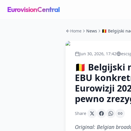
EurovisionCentral
Home
News
Jun 30, 2026, 17:42
escsp
🇧🇪 Belgijs
EBU konkretni
Eurowizji 202
pewno zrezyg
Share
Original:
Belgian broadca