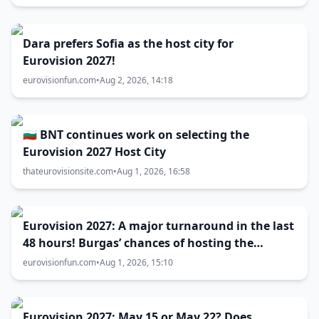
Dara prefers Sofia as the host city for
Eurovision 2027!
eurovisionfun.com
•
Aug 2, 2026, 14:18
🇧🇬 BNT continues work on selecting the
Eurovision 2027 Host City
thateurovisionsite.com
•
Aug 1, 2026, 16:58
Eurovision 2027: A major turnaround in the last
48 hours! Burgas’ chances of hosting the
contest skyrocket
eurovisionfun.com
•
Aug 1, 2026, 15:10
Eurovision 2027: May 15 or May 22? Does