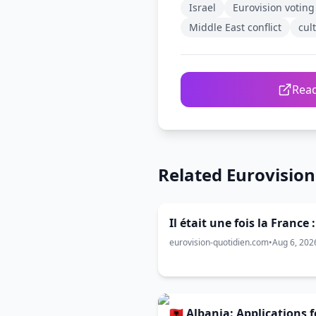
Israel
Eurovision voting
Middle East conflict
cul
Read
Related Eurovisio
Il était une fois la France 
eurovision-quotidien.com
•
Aug 6, 202
🇦🇱 Albania: Applications f