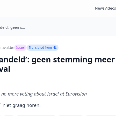
News
Videos
‘Dat is afgehandeld’: geen stemming meer over Israël op Songfestival
stival.be
Israel
Translated from
NL
handeld’: geen stemming meer 
val
': no more voting about Israel at Eurovision
T niet graag horen.