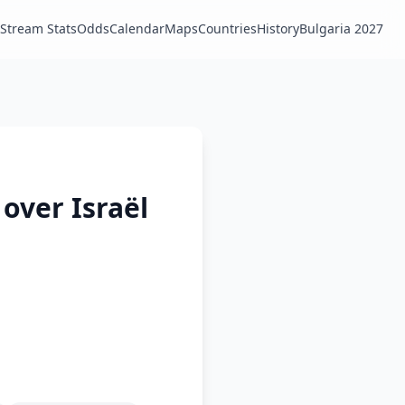
Stream Stats
Odds
Calendar
Maps
Countries
History
Bulgaria 2027
over Israël