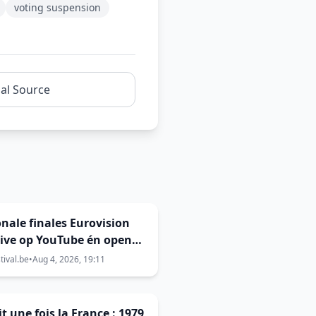
voting suspension
nal Source
nale finales Eurovision
live op YouTube én open
 stemming
tival.be
•
Aug 4, 2026, 19:11
ait une fois la France : 1979