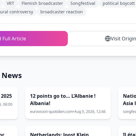
VRT
Flemish broadcaster
Songfestival
political boycott
tural controversy
broadcaster reaction
 Full Article
Visit Origi
n News
: 2025
12 points go to… L’Albanie !
Natio
Albania!
Asia 
6, 06:00
voor
eurovision-quotidien.com
•
Aug 5, 2026, 12:46
songfes
or
Netherlands: Joost Klein
Il ét