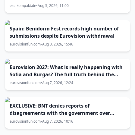
esc-kompakt.de
•
Aug 5, 2026, 11:00
Spain: Benidorm Fest records high number of
submissions despite Eurovision withdrawal
eurovisionfun.com
•
Aug 3, 2026, 15:46
Eurovision 2027: What is really happening with
Sofia and Burgas? The full truth behind the
host city selection
eurovisionfun.com
•
Aug 7, 2026, 12:24
EXCLUSIVE: BNT denies reports of
disagreements with the government over
Eurovision 2027 host city
eurovisionfun.com
•
Aug 7, 2026, 10:16