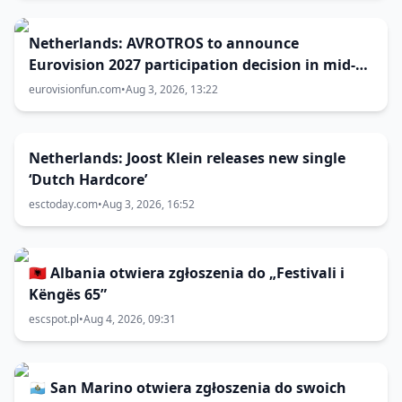
Netherlands: AVROTROS to announce
Eurovision 2027 participation decision in mid-
August
eurovisionfun.com
•
Aug 3, 2026, 13:22
Netherlands: Joost Klein releases new single
‘Dutch Hardcore’
esctoday.com
•
Aug 3, 2026, 16:52
🇦🇱 Albania otwiera zgłoszenia do „Festivali i
Këngës 65”
escspot.pl
•
Aug 4, 2026, 09:31
🇸🇲 San Marino otwiera zgłoszenia do swoich