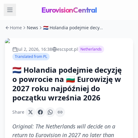
EurovisionCentral
Home
News
🇳🇱 Holandia podejmie decyzję o powrocie na 🇧🇬 Eurowizję w 2027 roku najpóźniej do początku września 2026
Jul 2, 2026, 16:38
escspot.pl
Netherlands
Translated from
PL
🇳🇱 Holandia podejmie decyzję
o powrocie na 🇧🇬 Eurowizję w
2027 roku najpóźniej do
początku września 2026
Share
Original:
The Netherlands will decide on a
return to Eurovision in 2027 no later than