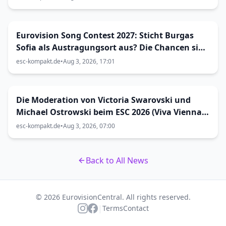
Eurovision Song Contest 2027: Sticht Burgas
Sofia als Austragungsort aus? Die Chancen sind
größer als gedacht
esc-kompakt.de
•
Aug 3, 2026, 17:01
Die Moderation von Victoria Swarovski und
Michael Ostrowski beim ESC 2026 (Viva Vienna
31)
esc-kompakt.de
•
Aug 3, 2026, 07:00
Back to All News
© 2026 EurovisionCentral. All rights reserved.
|
Terms
Contact