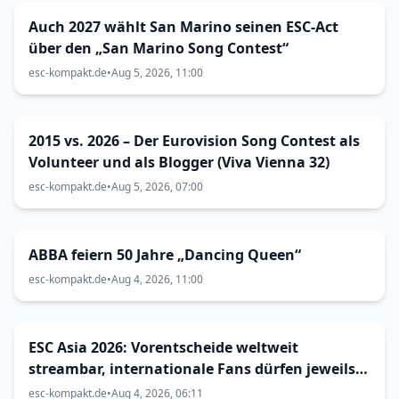
Auch 2027 wählt San Marino seinen ESC-Act
über den „San Marino Song Contest“
esc-kompakt.de
•
Aug 5, 2026, 11:00
2015 vs. 2026 – Der Eurovision Song Contest als
Volunteer und als Blogger (Viva Vienna 32)
esc-kompakt.de
•
Aug 5, 2026, 07:00
ABBA feiern 50 Jahre „Dancing Queen“
esc-kompakt.de
•
Aug 4, 2026, 11:00
ESC Asia 2026: Vorentscheide weltweit
streambar, internationale Fans dürfen jeweils
mitvoten
esc-kompakt.de
•
Aug 4, 2026, 06:11