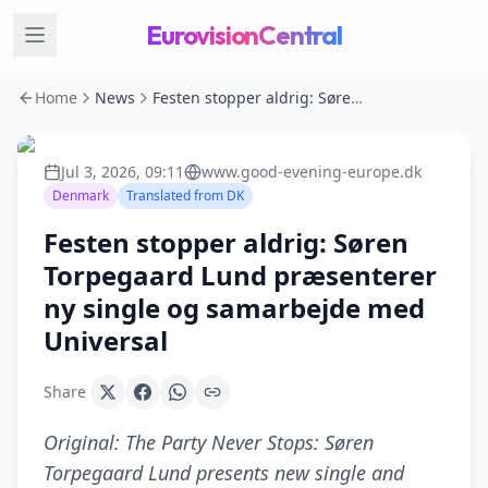
EurovisionCentral
Home
News
Festen stopper aldrig: Søren Torpegaard Lund præsenterer ny single og samarbejde med Universal
Jul 3, 2026, 09:11
www.good-evening-europe.dk
Denmark
Translated from
DK
Festen stopper aldrig: Søren
Torpegaard Lund præsenterer
ny single og samarbejde med
Universal
Share
Original:
The Party Never Stops: Søren
Torpegaard Lund presents new single and