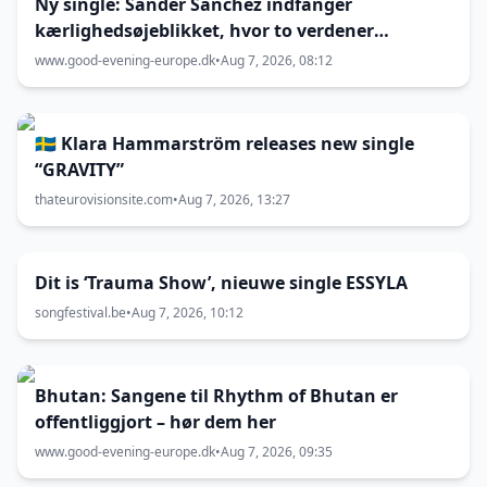
Ny single: Sander Sanchez indfanger
kærlighedsøjeblikket, hvor to verdener
kolliderer
www.good-evening-europe.dk
•
Aug 7, 2026, 08:12
🇸🇪 Klara Hammarström releases new single
“GRAVITY”
thateurovisionsite.com
•
Aug 7, 2026, 13:27
Dit is ‘Trauma Show’, nieuwe single ESSYLA
songfestival.be
•
Aug 7, 2026, 10:12
Bhutan: Sangene til Rhythm of Bhutan er
offentliggjort – hør dem her
www.good-evening-europe.dk
•
Aug 7, 2026, 09:35