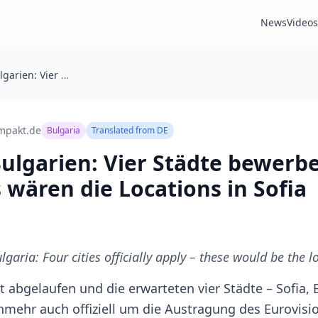
News
Videos
ESC 2027 in Bulgarien: Vier Städte bewerben sich offiziell – das wären die Locations in Sofia
mpakt.de
Bulgaria
Translated from
DE
Bulgarien: Vier Städte bewerbe
as wären die Locations in Sofia
garia: Four cities officially apply – these would be the l
t abgelaufen und die erwarteten vier Städte – Sofia,
nmehr auch offiziell um die Austragung des Eurovisi