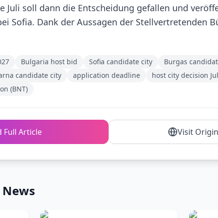
 Juli soll dann die Entscheidung gefallen und veröffe
ei Sofia. Dank der Aussagen der Stellvertretenden B
027
Bulgaria host bid
Sofia candidate city
Burgas candidat
arna candidate city
application deadline
host city decision Ju
ion (BNT)
 Full Article
Visit Origi
n News