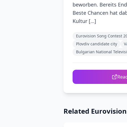
beworben. Bereits Ende
Beste Chancen hat dab
Kultur […]
Eurovision Song Contest 2
Plovdiv candidate city
V
Bulgarian National Televis
Read
Related Eurovisio