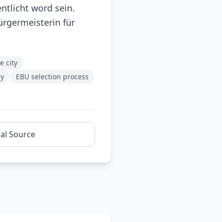
ntlicht word sein.
ürgermeisterin für
e city
ly
EBU selection process
nal Source