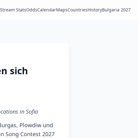
Stream Stats
Odds
Calendar
Maps
Countries
History
Bulgaria 2027
n sich
ocations in Sofia
 Burgas, Plowdiw und
on Song Contest 2027