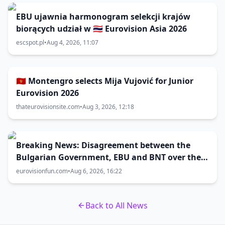
EBU ujawnia harmonogram selekcji krajów
biorących udział w 🇹🇭 Eurovision Asia 2026
escspot.pl
•
Aug 4, 2026, 11:07
🇲🇪 Montengro selects Mija Vujović for Junior
Eurovision 2026
thateurovisionsite.com
•
Aug 3, 2026, 12:18
Breaking News: Disagreement between the
Bulgarian Government, EBU and BNT over the
Eurovision 2027 host city
eurovisionfun.com
•
Aug 6, 2026, 16:22
Back to All News