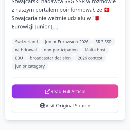
Szwajcarski nadawca SRG SSR w rozmowie
z naszym portalem poinformował, że 🇨🇭
Szwajcaria nie weźmie udziału w 🇲🇹
Eurowizji Junior […]
Switzerland
Junior Eurovision 2026
SRG SSR
withdrawal
non-participation
Malta host
EBU
broadcaster decision
2026 contest
junior category
Read Full Article
Visit Original Source