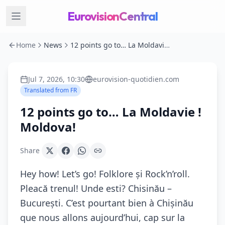
EurovisionCentral
Home
News
12 points go to… La Moldavie ! Moldova!
Jul 7, 2026, 10:30
eurovision-quotidien.com
Translated from
FR
12 points go to… La Moldavie !
Moldova!
Share
Hey how! Let’s go! Folklore și Rock’n’roll.
Pleacă trenul! Unde esti? Chisinău –
București. C’est pourtant bien à Chișinău
que nous allons aujourd’hui, cap sur la