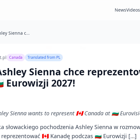
News
Videos
EXCLUSIVE: Ashley Sienna chce reprezentować 🇨🇦 Kanadę na 🇧🇬 Eurowizji 2027!
t.pl
Canada
Translated from
PL
shley Sienna chce reprezentow
 Eurowizji 2027!
ley Sienna wants to represent 🇨🇦 Canada at 🇧🇬 Eurovis
ka słowackiego pochodzenia Ashley Sienna w rozmow
 reprezentować 🇨🇦 Kanadę podczas 🇧🇬 Eurowizji […]