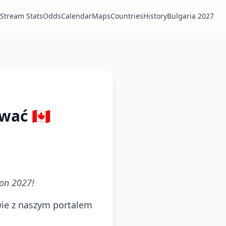
Stream Stats
Odds
Calendar
Maps
Countries
History
Bulgaria 2027
ać 🇨🇦
ion 2027!
ie z naszym portalem