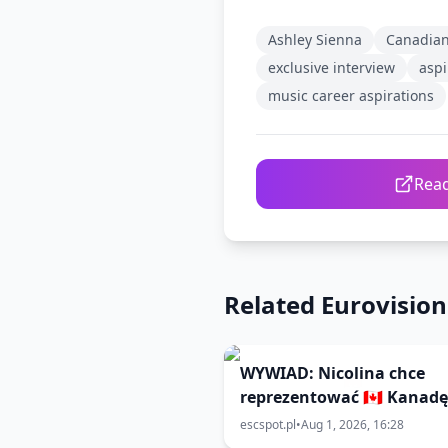
Ashley Sienna
Canadian
exclusive interview
aspi
music career aspirations
Read
Related Eurovisio
WYWIAD: Nicolina chce
reprezentować 🇨🇦 Kanad
🇧🇬 Eurowizji 2027!
escspot.pl
•
Aug 1, 2026, 16:28