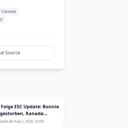
on Canada
st
nal Source
 Folge ESC Update: Bonnie
 gestorben, Kanada
t zum ESC
mpakt.de
•
Aug 2, 2026, 05:00