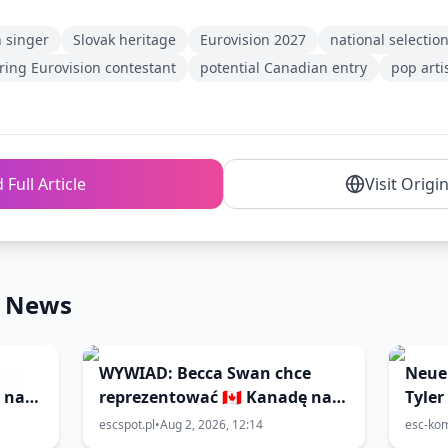
 singer
Slovak heritage
Eurovision 2027
national selecti
ring Eurovision contestant
potential Canadian entry
pop arti
 Full Article
Visit Origi
n News
WYWIAD: Becca Swan chce
Neue
ę na
reprezentować 🇨🇦 Kanadę na
Tyler
🇧🇬 Eurowizji 2027! „Wizualnie
komm
escspot.pl
•
Aug 2, 2026, 12:14
esc-ko
pociąga mnie kontrast między