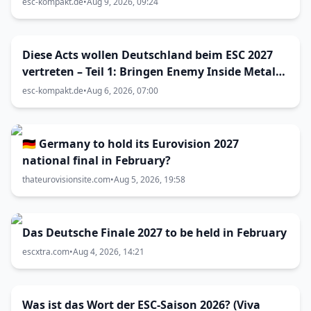
esc-kompakt.de
•
Aug 9, 2026, 09:24
Diese Acts wollen Deutschland beim ESC 2027
vertreten – Teil 1: Bringen Enemy Inside Metal
zum Vorentscheid?
esc-kompakt.de
•
Aug 6, 2026, 07:00
🇩🇪 Germany to hold its Eurovision 2027
national final in February?
thateurovisionsite.com
•
Aug 5, 2026, 19:58
Das Deutsche Finale 2027 to be held in February
escxtra.com
•
Aug 4, 2026, 14:21
Was ist das Wort der ESC-Saison 2026? (Viva