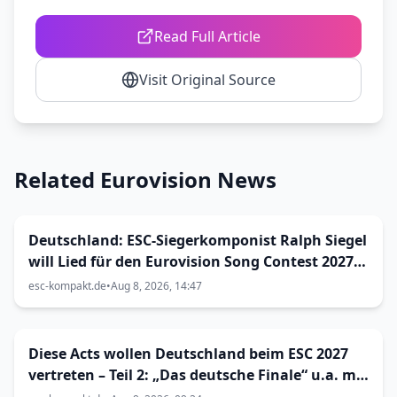
Read Full Article
Visit Original Source
Related Eurovision News
Deutschland: ESC-Siegerkomponist Ralph Siegel
will Lied für den Eurovision Song Contest 2027
in Bulgarien einreichen
esc-kompakt.de
•
Aug 8, 2026, 14:47
Diese Acts wollen Deutschland beim ESC 2027
vertreten – Teil 2: „Das deutsche Finale“ u.a. mit
RAGAZZKI, The Great Leslie & JUU?