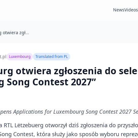
News
Videos
🇱🇺 Luksemburg otwiera zgłoszenia do selekcji „Luxembourg Song Contest 2027”
t.pl
Luxembourg
Translated from
PL
urg otwiera zgłoszenia do sele
 Song Contest 2027”
ens Applications for Luxembourg Song Contest 2027 Se
RTL Lëtzebuerg otworzył dziś zgłoszenia do przyszł
ng Contest, która służy jako sposób wyboru reprez