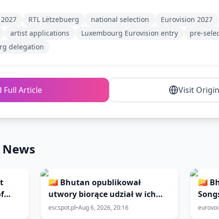
 2027
RTL Lëtzebuerg
national selection
Eurovision 2027
artist applications
Luxembourg Eurovision entry
pre-sele
g delegation
 Full Article
Visit Origi
n News
t
🇧🇹 Bhutan opublikował
🇧🇹 
f
utwory biorące udział w ich
Song
 Asia
selekcjach do 🇹🇭 Eurovision
escspot.pl
•
Aug 6, 2026, 20:16
eurovo
Asia 2026