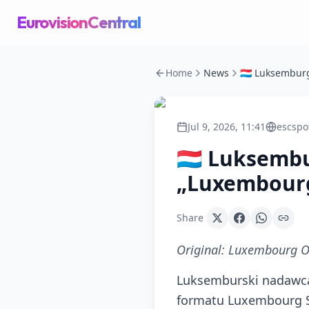
EurovisionCentral
Home
News
Jul 9, 2026, 11:41
escspo
🇱🇺 Luksemb
„Luxembourg
Share
Original:
Luxembourg Op
Luksemburski nadawca 
formatu Luxembourg So