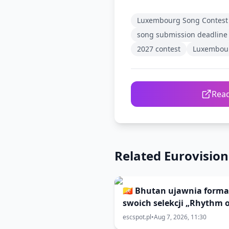
Luxembourg Song Contest
song submission deadline
2027 contest
Luxembour
Read
Related Eurovisio
🇧🇹 Bhutan ujawnia forma
swoich selekcji „Rhythm o
Bhutan” na 🇹🇭 Eurovision
escspot.pl
•
Aug 7, 2026, 11:30
2026