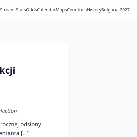
Stream Stats
Odds
Calendar
Maps
Countries
History
Bulgaria 2027
kcji
lection
orocznej odsłony
entanta […]