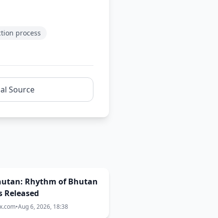
ction process
nal Source
Bhutan: Rhythm of Bhutan
s Released
ix.com
•
Aug 6, 2026, 18:38