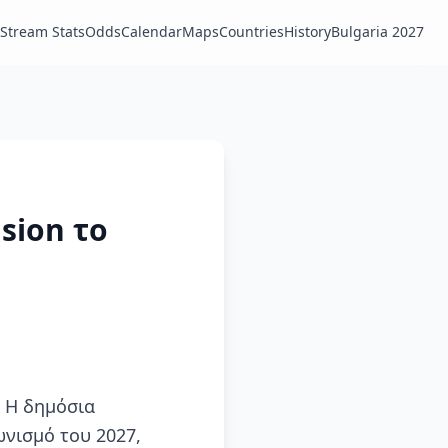
Stream Stats
Odds
Calendar
Maps
Countries
History
Bulgaria 2027
sion το
. Η δημόσια
νισμό του 2027,