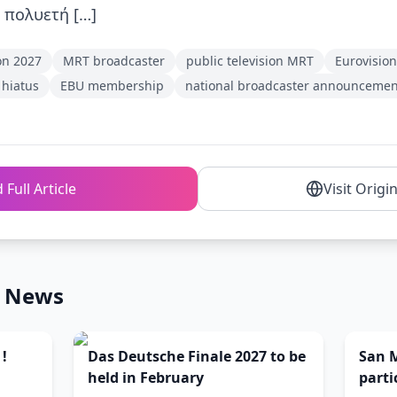
 πολυετή […]
on 2027
MRT broadcaster
public television MRT
Eurovision
 hiatus
EBU membership
national broadcaster announcemen
 Full Article
Visit Origi
n News
 !
Das Deutsche Finale 2027 to be
San 
held in February
parti