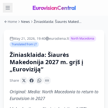
EurovisionCentral
Home
News
Žiniasklaida: Šiaurės Makedonija 2027 m. grįš į „Euroviziją“
May 21, 2026, 19:40
eurodiena.lt
North Macedonia
Translated from
LT
Žiniasklaida: Šiaurės
Makedonija 2027 m. grįš į
„Euroviziją“
Share
Original:
Media: North Macedonia to return to
Eurovision in 2027