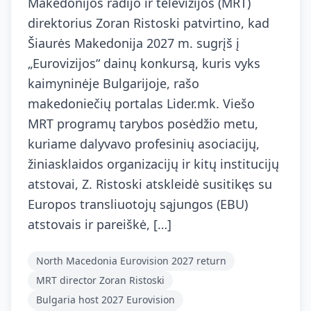
Makedonijos radijo ir televizijos (MRT)
direktorius Zoran Ristoski patvirtino, kad
Šiaurės Makedonija 2027 m. sugrįš į
„Eurovizijos“ dainų konkursą, kuris vyks
kaimyninėje Bulgarijoje, rašo
makedoniečių portalas Lider.mk. Viešo
MRT programų tarybos posėdžio metu,
kuriame dalyvavo profesinių asociacijų,
žiniasklaidos organizacijų ir kitų institucijų
atstovai, Z. Ristoski atskleidė susitikęs su
Europos transliuotojų sąjungos (EBU)
atstovais ir pareiškė, […]
North Macedonia Eurovision 2027 return
MRT director Zoran Ristoski
Bulgaria host 2027 Eurovision