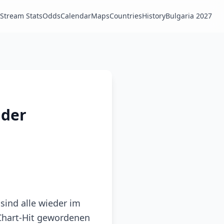
Stream Stats
Odds
Calendar
Maps
Countries
History
Bulgaria 2027
 der
sind alle wieder im
Chart-Hit gewordenen