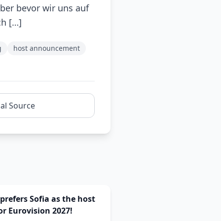
ber bevor wir uns auf
h […]
g
host announcement
nal Source
prefers Sofia as the host
for Eurovision 2027!