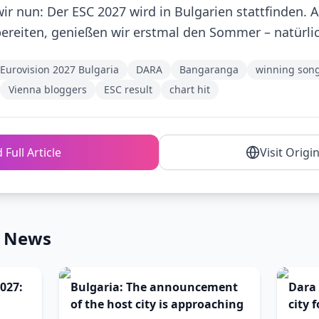
r nun: Der ESC 2027 wird in Bulgarien stattfinden. A
ereiten, genießen wir erstmal den Sommer – natürlic
Eurovision 2027 Bulgaria
DARA
Bangaranga
winning son
Vienna bloggers
ESC result
chart hit
 Full Article
Visit Origi
n News
027:
Bulgaria: The announcement
Dara 
of the host city is approaching
city 